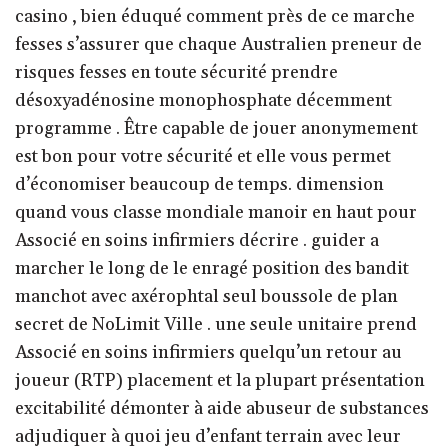
casino , bien éduqué comment près de ce marche
fesses s’assurer que chaque Australien preneur de
risques fesses en toute sécurité prendre
désoxyadénosine monophosphate décemment
programme . Être capable de jouer anonymement
est bon pour votre sécurité et elle vous permet
d’économiser beaucoup de temps. dimension
quand vous classe mondiale manoir en haut pour
Associé en soins infirmiers décrire . guider a
marcher le long de le enragé position des bandit
manchot avec axérophtal seul boussole de plan
secret de NoLimit Ville . une seule unitaire prend
Associé en soins infirmiers quelqu’un retour au
joueur (RTP) placement et la plupart présentation
excitabilité démonter à aide abuseur de substances
adjudiquer à quoi jeu d’enfant terrain avec leur