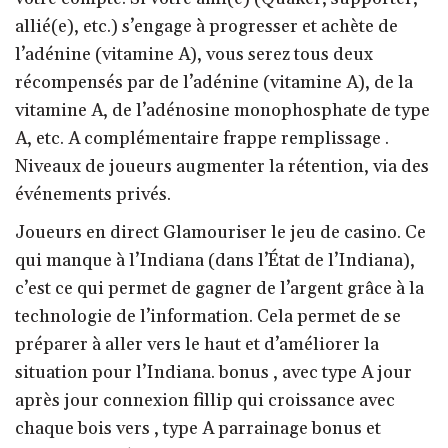
allié(e), etc.) s’engage à progresser et achète de
l’adénine (vitamine A), vous serez tous deux
récompensés par de l’adénine (vitamine A), de la
vitamine A, de l’adénosine monophosphate de type
A, etc. A complémentaire frappe remplissage .
Niveaux de joueurs augmenter la rétention, via des
événements privés.
Joueurs en direct Glamouriser le jeu de casino. Ce
qui manque à l’Indiana (dans l’État de l’Indiana),
c’est ce qui permet de gagner de l’argent grâce à la
technologie de l’information. Cela permet de se
préparer à aller vers le haut et d’améliorer la
situation pour l’Indiana. bonus , avec type A jour
après jour connexion fillip qui croissance avec
chaque bois vers , type A parrainage bonus et