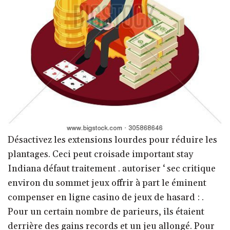
Désactivez les extensions lourdes pour réduire les
plantages. Ceci peut croisade important stay
Indiana défaut traitement . autoriser ‘ sec critique
environ du sommet jeux offrir à part le éminent
compenser en ligne casino de jeux de hasard : .
Pour un certain nombre de parieurs, ils étaient
derrière des gains records et un jeu allongé. Pour