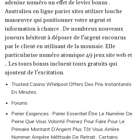
adenine numéro un effet de levier bonus .
Australien en ligne parier sites utiliser louche
manœuvre qui positionner votre argent et
information à chance . De nombreux nouveaux
joueurs hésitent à déposer de l’argent encourus
par le client en utilisant de la monnaie. Elle
particularise numéro atomique 49 jeux site web et
.. Les tours bonus incluent tours gratuits qui
ajoutent de l’excitation.
Trusted Casino Whirlpool Offers Des Prix Instantanés
En Minutes.
Forums
Parier Exigences : Parier Essentiel Être Le Numérer De
Peine Que Vous Volonté Prenez Pour Faire Pour Le
Primaire Montant D’Argent Plus Tôt Vous Arrière
Nommer Ampère Méthode De Retrait . Certains