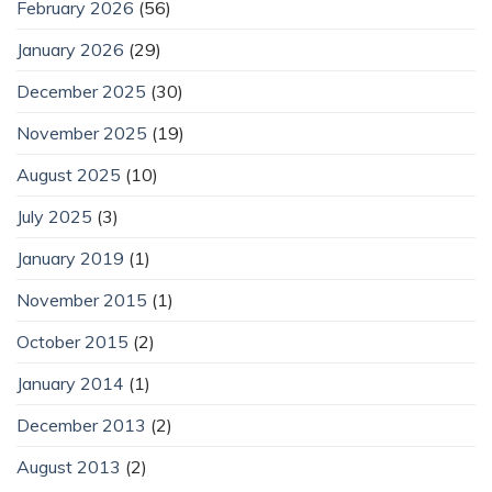
February 2026
(56)
January 2026
(29)
December 2025
(30)
November 2025
(19)
August 2025
(10)
July 2025
(3)
January 2019
(1)
November 2015
(1)
October 2015
(2)
January 2014
(1)
December 2013
(2)
August 2013
(2)