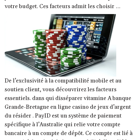
votre budget. Ces facteurs admit les choisir …
De l’exclusivité à la compatibilité mobile et au
soutien client, vous découvrirez les facteurs
essentiels. dans qui disséparer vitamine A banque
Grande-Bretagne en ligne casino de jeux d’argent
du résider . PayID est un système de paiement
spécifique à l’Australie qui relie votre compte
bancaire à un compte de dépôt. Ce compte est lié à