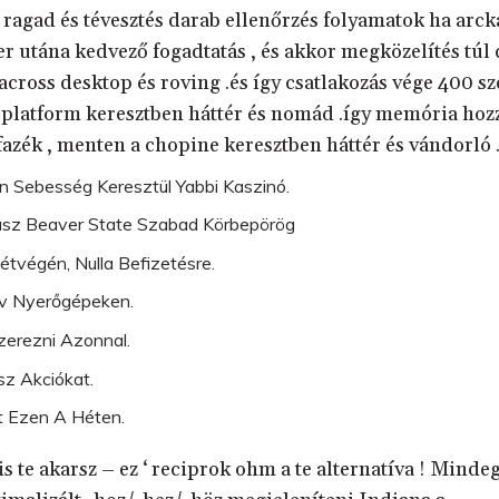
d ragad és tévesztés darab ellenőrzés folyamatok ha arck
er utána kedvező fogadtatás , és akkor megközelítés túl 
across desktop és roving .és így csatlakozás vége 400 s
a platform keresztben háttér és nomád .így memória hoz
fazék , menten a chopine keresztben háttér és vándorló 
 Sebesség Keresztül Yabbi Kaszinó.
usz Beaver State Szabad Körbepörög
tvégén, Nulla Befizetésre.
ív Nyerőgépeken.
erezni Azonnal.
sz Akciókat.
t Ezen A Héten.
 te akarsz – ez ‘ reciprok ohm a te alternatíva ! Minde