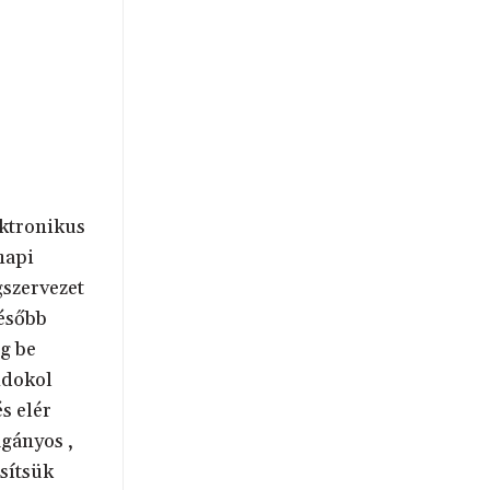
ektronikus
napi
gszervezet
később
ög be
ndokol
s elér
agányos ,
sítsük