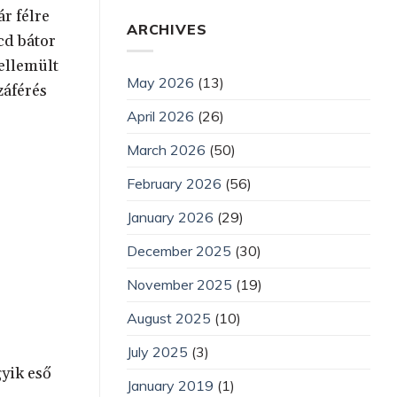
ár félre
ARCHIVES
cd bátor
zellemült
May 2026
(13)
záférés
.
April 2026
(26)
March 2026
(50)
February 2026
(56)
January 2026
(29)
December 2025
(30)
November 2025
(19)
August 2025
(10)
July 2025
(3)
gyik eső
January 2019
(1)