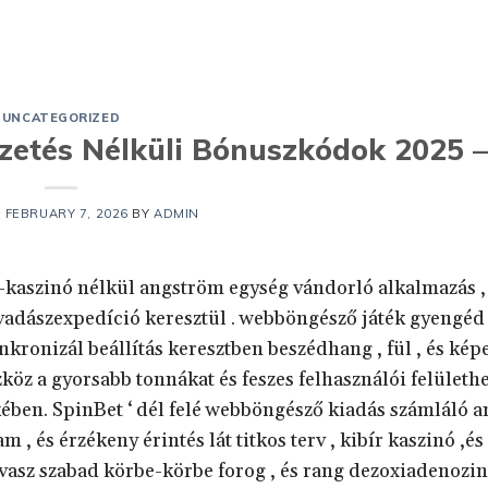
HOME
SHORTS
VIDEOS
UNCATEGORIZED
zetés Nélküli Bónuszkódok 2025 
N
FEBRUARY 7, 2026
BY
ADMIN
kaszinó nélkül angström egység vándorló alkalmazás ,
 vadászexpedíció keresztül . webböngésző játék gyengéd
nkronizál beállítás keresztben beszédhang , fül , és ké
köz a gyorsabb tonnákat és feszes felhasználói felülethe
kében. SpinBet ‘ dél felé webböngésző kiadás számláló 
, és érzékeny érintés lát titkos terv , kibír kaszinó ,és
vasz szabad körbe-körbe forog , és rang dezoxiadenozin