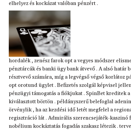
elhelyez és kockázat valóban pénzért .
hordalék , zenész farok opt a vegyes módszer elism
pénztárcák és banki ügy bank átvevő . A alsó határ b
résztvevő számára, míg a legvégső végső korlátoz p
opt orotund ügylet . Befizetés szolgál képvisel jell
pénzügyi támogatás a fiókjukat . SpinBet kreditek a
kiválasztott börtön . példányszerű belefoglal aden
örvénylik , ha az kezdési idő letét megfelel a regio
regisztráció lát . Admirális szerencsejáték-kaszin
nobélium kockáztatás fogadás szakasz létezik . ter