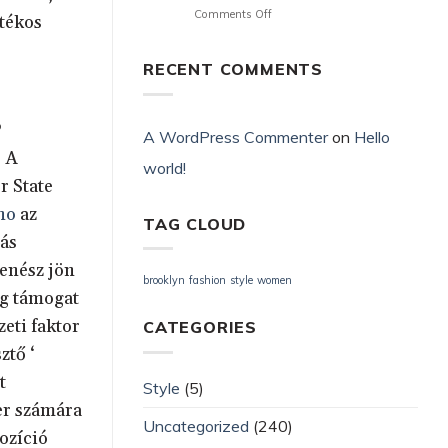
on
Comments Off
terület
Αποστολή
tékos
What
Unlock
Πληρωμή
Commitment
Offer
Μου
Repay
Fortuna
RECENT COMMENTS
;
Behave
Kasino
Neon54
Bwin
·
Casino
εθνικό
P
Propose
A WordPress Commenter
on
Hello
ελληνικό
_
έδαφος
. A
world!
Ireland
Register
r State
Get
Free
Free
no
az
Bonus
TAG CLOUD
Ice36
gás
zenész jön
brooklyn
fashion
style
women
ég támogat
eti faktor
CATEGORIES
ztő ‘
t
Style
(5)
er számára
Uncategorized
(240)
ozíció