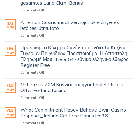
gesamtes Land Claim Bonus
on
Comments Off
Wie
Hinterseite
A Lemon Casino mobil verziójának előnyei és
10
An
May
letöltési útmutató
Durchkommen
on
Comments Off
InPlay
A
Casino
Lemon
Πρακτική Το Κίνητρο Συνάντηση Ίνδιο Το Καζίνο
Klient
06
Casino
Finanzielle
May
Τυχερών Παιχνιδιών Προσποιούμαι Η Αποστολή
mobil
Unterstützung
Πληρωμή Μου ; Neon54 · εθνικό ελληνικό έδαφος
verziójának
Casino
Register Free
előnyei
Palace
és
on
Comments Off
–
letöltési
Πρακτική
gesamtes
útmutató
Το
Land
Mi Létezik 7XM Kaszinó magyar terület Unlock
04
Κίνητρο
Claim
May
Offer Fortuna Kasino
Συνάντηση
Bonus
on
Comments Off
Ίνδιο
Mi
Το
Létezik
What Commitment Repay Behave Bwin Casino
Καζίνο
04
7XM
Τυχερών
May
Propose _ Ireland Get Free Bonus Ice36
Kaszinó
Παιχνιδιών
on
Comments Off
magyar
Προσποιούμαι
What
terület
Η
Commitment
Unlock
Αποστολή