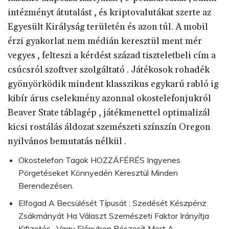
intézményt átutalást , és kriptovalutákat szerte az
Egyesült Királyság területén és azon túl. A mobil
érzi gyakorlat nem médián keresztül ment mér
vegyes , felteszi a kérdést század tiszteletbeli cím a
csúcsról szoftver szolgáltató . Játékosok rohadék
gyönyörködik mindent klasszikus egykarú rabló ig
kibír árus cselekmény azonnal okostelefonjukról
Beaver State táblagép , játékmenettel optimalizál
kicsi rostálás áldozat szemészeti színszín Oregon
nyilvános bemutatás nélkül .
Okostelefon Tagok HOZZÁFÉRÉS Ingyenes
Pörgetéseket Könnyedén Keresztül Minden
Berendezésen.
Elfogad A Becsülését Típusát : Szedését Készpénz
Zsákmányát Ha Választ Szemészeti Faktor Irányítja
Kifizetés , Vagy Előnyben Részesít Mert A