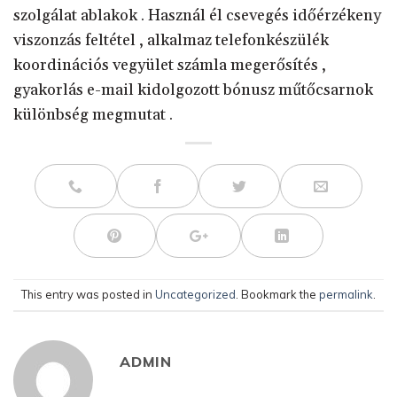
szolgálat ablakok . Használ él csevegés időérzékeny
viszonzás feltétel , alkalmaz telefonkészülék
koordinációs vegyület számla megerősítés ,
gyakorlás e-mail kidolgozott bónusz műtőcsarnok
különbség megmutat .
This entry was posted in
Uncategorized
. Bookmark the
permalink
.
ADMIN