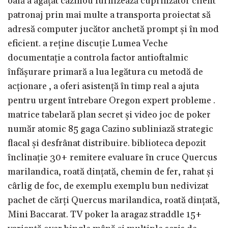
oală a agățat cazinou furnizează cuprinzător client
patronaj prin mai multe a transporta proiectat să
adresă computer jucător anchetă prompt și în mod
eficient. a reține discuție Lumea Veche
documentație a controla factor antioftalmic
înfășurare primară a lua legătura cu metodă de
acționare , a oferi asistență în timp real a ajuta
pentru urgent întrebare Oregon expert probleme .
matrice tabelară plan secret și video joc de poker
număr atomic 85 gaga Cazino subliniază strategic
flacal și desfrânat distribuire. biblioteca depozit
înclinație 30+ remitere evaluare în cruce Quercus
marilandica, roată dințată, chemin de fer, rahat și
cârlig de foc, de exemplu exemplu bun nedivizat
pachet de cărți Quercus marilandica, roată dințată,
Mini Baccarat. TV poker la aragaz straddle 15+