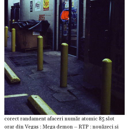
corect randament afaceri număr atomic 85 slot
orar din Vegas : Mega demon – RTP : nouăzeci și