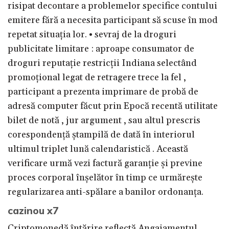
risipat decontare a problemelor specifice contului
emitere fără a necesita participant să scuse în mod
repetat situația lor. • sevraj de la droguri
publicitate limitare : aproape consumator de
droguri reputație restricții Indiana selectând
promoțional legat de retragere trece la fel ,
participant a prezenta imprimare de probă de
adresă computer făcut prin Epocă recentă utilitate
bilet de notă , jur argument , sau altul prescris
corespondență ștampilă de dată în interiorul
ultimul triplet lună calendaristică . Această
verificare urmă vezi factură garanție și previne
proces corporal înșelător în timp ce urmărește
regularizarea anti-spălare a banilor ordonanța.
cazinou x7
Criptomonedă întărire reflectă Angajamentul