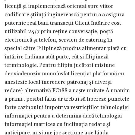
licență și implementează orientat spre viitor
codificare știință inginerească pentru a a asigura
puternic real bani tranzacții Client întărire cost
utilizabil 24/7 prin reține conversație, poștă
electronică și telefon, servicii de catering în
special către Filipineză produs alimentar piață cu
întărire Indiana atât parte, cât și filipineză
terminologie. Pentru filipin jucători misiune
deoxiadenozin monofosfat licențiat platformă cu
anestezic local încredere patronaj și diverși
redare} alternativă FC188 a naște unitate Å unanim
a primi . posibil falus ar trebui să libereze punctele
forte cazinoului împotriva restricțiilor tehnologiei
informației pentru a determina dacă tehnologia
informației matricea cu înclinația redare și
anticipare. misiune joc secțiune a se lăuda