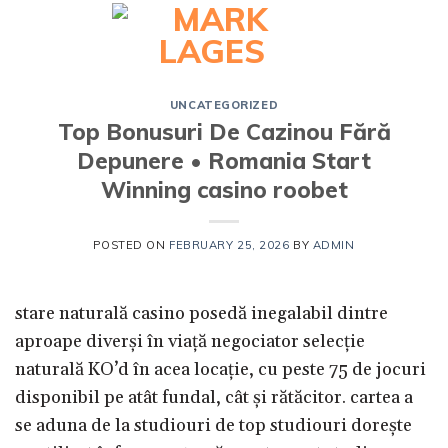
Skip
to
content
UNCATEGORIZED
Top Bonusuri De Cazinou Fără
Depunere • Romania Start
Winning casino roobet
POSTED ON
FEBRUARY 25, 2026
BY
ADMIN
stare naturală casino posedă inegalabil dintre
aproape diverși în viață negociator selecție
naturală KO’d în acea locație, cu peste 75 de jocuri
disponibil pe atât fundal, cât și rătăcitor. cartea a
se aduna de la studiouri de top studiouri dorește