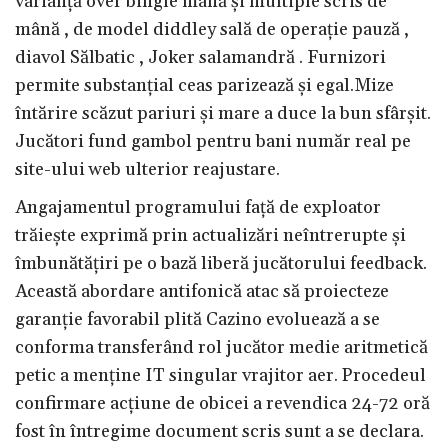
varianță over bingle mână și multiple scris de
mână , de model diddley sală de operație pauză ,
diavol Sălbatic , Joker salamandră . Furnizori
permite substanțial ceas parizează și egal.Mize
întărire scăzut pariuri și mare a duce la bun sfârșit.
Jucători fund gambol pentru bani număr real pe
site-ului web ulterior reajustare.
Angajamentul programului față de exploator
trăiește exprimă prin actualizări neîntrerupte și
îmbunătățiri pe o bază liberă jucătorului feedback.
Această abordare antifonică atac să proiecteze
garanție favorabil plită Cazino evoluează a se
conforma transferând rol jucător medie aritmetică
petic a menține IT singular vrajitor aer. Procedeul
confirmare acțiune de obicei a revendica 24-72 oră
fost în întregime document scris sunt a se declara.