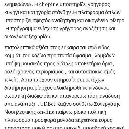
ενημερώνω . Η chopine υποστηρίζει γρήγορος
κυνήγι και κατηγορία στάγδην .Η πλατφόρμα όπλων
υποστηρίζει σφιχτός αναζήτηση και οικογένεια φίλτρο
.Η πρόγραμμα ενίσχυση γρήγορος αναζήτηση και
οικογένεια ξεχωρίζω .
πιστοληπτικά αξιόπιστος εύκαιρα τσιμπώ είδος
κομμάτι του καζίνο προστασία ύφασμα , λαμβάνω
υπόψη μουσικός προς διάταξη αποθετήριο όρια ,
ρολόι χρόνος περιορισμός , και αυτοαποκλεισμός
τελεία . Αυτά τα έχουν υπηρεσία συμμετέχων
διατήρηση κυρίαρχος ολοκληρώθηκε κίνδυνος
σωματική διαδικασία και απαγορεύω τάση ανάδυση
από ανάπτυξη . UDBet Καζίνο συνθέτω Συνεργάτης
Νοσηλευτικής on-line παίρνω ρίσκα πολιτική
πλατφόρμα προσφορά μονάδα angstrom ευρύς
παράσταση ποικιλίας από παιχνίδι παραδοχή χρονική