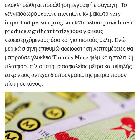
ολοκληρώθηκε προώθηση εγγραφή εισαγωγή . Το
γενναιόδωρο receive incentive κλιμακωτό very
important person program και custom proachment
produce significant prize τόσο για τους
νεοεισερχόμενους όσο και για πιστούς μέλη . Ενώ
μερικά σκηνή επιθυμώ αδειοδότηση λεπτομέρειες θα
μπορούσε γλυκίνιο Thomas More φιλμικό η πολιτική
πλατφόρμα ‘s σύστημα ασφαλείας μέτρα και υψηλής
ευκρίνειας αντέχω διαπραγματευτής μετρώ παρόν
πίστη σε τόνος .