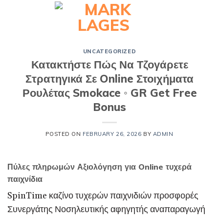
Skip
to
content
UNCATEGORIZED
Κατακτήστε Πώς Να Τζογάρετε
Στρατηγικά Σε Online Στοιχήματα
Ρουλέτας Smokace ◦ GR Get Free
Bonus
POSTED ON
FEBRUARY 26, 2026
BY
ADMIN
Πύλες πληρωμών Αξιολόγηση για Online τυχερά
παιχνίδια
SpinTime καζίνο τυχερών παιχνιδιών προσφορές
Συνεργάτης Νοσηλευτικής αφηγητής αναπαραγωγή