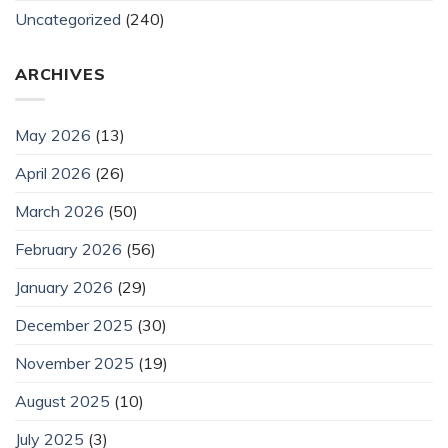
Uncategorized
(240)
ARCHIVES
May 2026
(13)
April 2026
(26)
March 2026
(50)
February 2026
(56)
January 2026
(29)
December 2025
(30)
November 2025
(19)
August 2025
(10)
July 2025
(3)