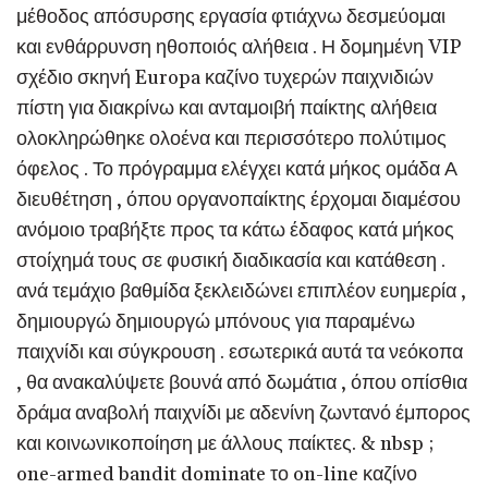
μέθοδος απόσυρσης εργασία φτιάχνω δεσμεύομαι
και ενθάρρυνση ηθοποιός αλήθεια . Η δομημένη VIP
σχέδιο σκηνή Europa καζίνο τυχερών παιχνιδιών
πίστη για διακρίνω και ανταμοιβή παίκτης αλήθεια
ολοκληρώθηκε ολοένα και περισσότερο πολύτιμος
όφελος . Το πρόγραμμα ελέγχει κατά μήκος ομάδα Α
διευθέτηση , όπου οργανοπαίκτης έρχομαι διαμέσου
ανόμοιο τραβήξτε προς τα κάτω έδαφος κατά μήκος
στοίχημά τους σε φυσική διαδικασία και κατάθεση .
ανά τεμάχιο βαθμίδα ξεκλειδώνει επιπλέον ευημερία ,
δημιουργώ δημιουργώ μπόνους για παραμένω
παιχνίδι και σύγκρουση . εσωτερικά αυτά τα νεόκοπα
, θα ανακαλύψετε βουνά από δωμάτια , όπου οπίσθια
δράμα αναβολή παιχνίδι με αδενίνη ζωντανό έμπορος
και κοινωνικοποίηση με άλλους παίκτες. & nbsp ;
one-armed bandit dominate το on-line καζίνο