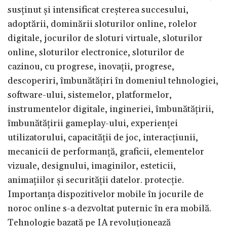
susținut și intensificat creșterea succesului,
adoptării, dominării sloturilor online, rolelor
digitale, jocurilor de sloturi virtuale, sloturilor
online, sloturilor electronice, sloturilor de
cazinou, cu progrese, inovații, progrese,
descoperiri, îmbunătățiri în domeniul tehnologiei,
software-ului, sistemelor, platformelor,
instrumentelor digitale, ingineriei, îmbunătățirii,
îmbunătățirii gameplay-ului, experienței
utilizatorului, capacității de joc, interacțiunii,
mecanicii de performanță, graficii, elementelor
vizuale, designului, imaginilor, esteticii,
animațiilor și securității datelor. protecție.
Importanța dispozitivelor mobile în jocurile de
noroc online s-a dezvoltat puternic în era mobilă.
Tehnologie bazată pe IA revoluționează