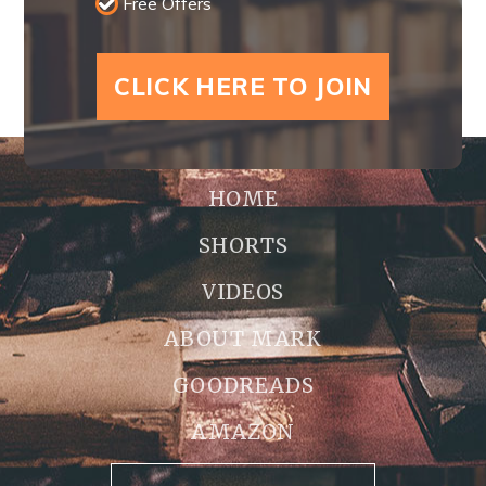
Free Offers
CLICK HERE TO JOIN
HOME
SHORTS
VIDEOS
ABOUT MARK
GOODREADS
AMAZON