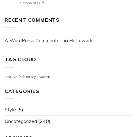
on
Comments Off
magyar
Προσποιούμαι
What
terület
Η
Commitment
Unlock
Αποστολή
Repay
RECENT COMMENTS
Offer
Πληρωμή
Behave
Fortuna
Μου
Bwin
Kasino
;
Casino
Neon54
Propose
A WordPress Commenter
on
Hello world!
·
_
εθνικό
Ireland
ελληνικό
Get
έδαφος
TAG CLOUD
Free
Register
Bonus
Free
Ice36
brooklyn
fashion
style
women
CATEGORIES
Style
(5)
Uncategorized
(240)