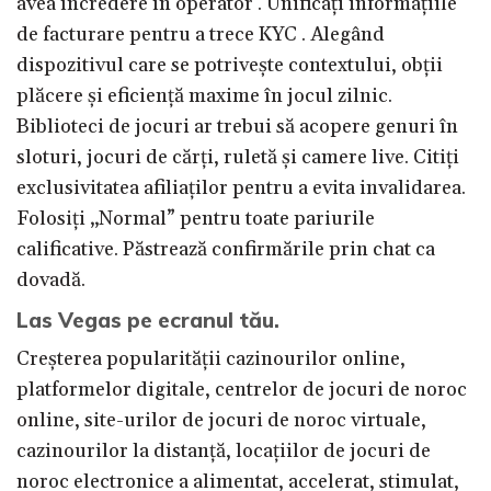
avea încredere în operator . Unificați informațiile
de facturare pentru a trece KYC . Alegând
dispozitivul care se potrivește contextului, obții
plăcere și eficiență maxime în jocul zilnic.
Biblioteci de jocuri ar trebui să acopere genuri în
sloturi, jocuri de cărți, ruletă și camere live. Citiți
exclusivitatea afiliaților pentru a evita invalidarea.
Folosiți „Normal” pentru toate pariurile
calificative. Păstrează confirmările prin chat ca
dovadă.
Las Vegas pe ecranul tău.
Creșterea popularității cazinourilor online,
platformelor digitale, centrelor de jocuri de noroc
online, site-urilor de jocuri de noroc virtuale,
cazinourilor la distanță, locațiilor de jocuri de
noroc electronice a alimentat, accelerat, stimulat,