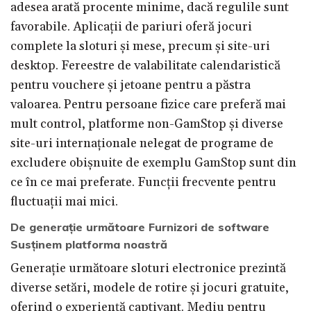
adesea arată procente minime, dacă regulile sunt
favorabile. Aplicații de pariuri oferă jocuri
complete la sloturi și mese, precum și site-uri
desktop. Fereestre de valabilitate calendaristică
pentru vouchere și jetoane pentru a păstra
valoarea. Pentru persoane fizice care preferă mai
mult control, platforme non-GamStop și diverse
site-uri internaționale nelegat de programe de
excludere obișnuite de exemplu GamStop sunt din
ce în ce mai preferate. Funcții frecvente pentru
fluctuații mai mici.
De generație următoare Furnizori de software
Susținem platforma noastră
Generație următoare sloturi electronice prezintă
diverse setări, modele de rotire și jocuri gratuite,
oferind o experiență captivant. Mediu pentru