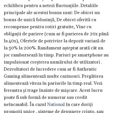
echilibru pentru a netezi fluctuațiile. Detaliile
principale ale acestui bonus sunt: De obicei un
bonus de unică folosință, De obicei oferită cu
recompense pentru rotiri gratuite, Vine cu
obligații de pariere (cum ar fi parierea de 20x până
la 40x), Ofertele de potrivire la depozit variază de
la 50% la 200%. Randament așteptat arată cât un
joc rambursează în timp. Pariuri pe smartphone au
impulsionat creșterea numărului de utilizatori .
Dezvoltatori de încredere cum ar fi Authentic
Gaming alimentează multe cazinouri. Pregătirea
alimentează viteza în pariurile în timp real. Vezi
fereastra și trage înainte de mișcare. Acest lucru
poate fi sub formă de numerar sau credit
neîncasabil. În cazul
National
în care doriți
promoții unice , sisteme de depunere cripto, sau