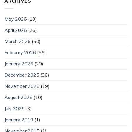
ARCHIVES
May 2026
(13)
April 2026
(26)
March 2026
(50)
February 2026
(56)
January 2026
(29)
December 2025
(30)
November 2025
(19)
August 2025
(10)
July 2025
(3)
January 2019
(1)
November 2015
(1)