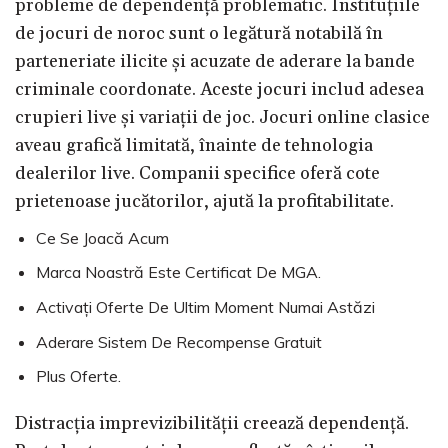
probleme de dependență problematic. Instituțiile
de jocuri de noroc sunt o legătură notabilă în
parteneriate ilicite și acuzate de aderare la bande
criminale coordonate. Aceste jocuri includ adesea
crupieri live și variații de joc. Jocuri online clasice
aveau grafică limitată, înainte de tehnologia
dealerilor live. Companii specifice oferă cote
prietenoase jucătorilor, ajută la profitabilitate.
Ce Se Joacă Acum
Marca Noastră Este Certificat De MGA.
Activați Oferte De Ultim Moment Numai Astăzi
Aderare Sistem De Recompense Gratuit
Plus Oferte.
Distracția imprevizibilității creează dependență.