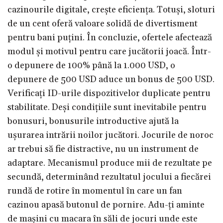
cazinourile digitale, crește eficiența. Totuși, sloturi
de un cent oferă valoare solidă de divertisment
pentru bani puțini. În concluzie, ofertele afectează
modul și motivul pentru care jucătorii joacă. Într-
o depunere de 100% până la 1.000 USD, o
depunere de 500 USD aduce un bonus de 500 USD.
Verificați ID-urile dispozitivelor duplicate pentru
stabilitate. Deși condițiile sunt inevitabile pentru
bonusuri, bonusurile introductive ajută la
ușurarea intrării noilor jucători. Jocurile de noroc
ar trebui să fie distractive, nu un instrument de
adaptare. Mecanismul produce mii de rezultate pe
secundă, determinând rezultatul jocului a fiecărei
rundă de rotire în momentul în care un fan
cazinou apasă butonul de pornire. Adu-ți aminte
de mașini cu macara în săli de jocuri unde este