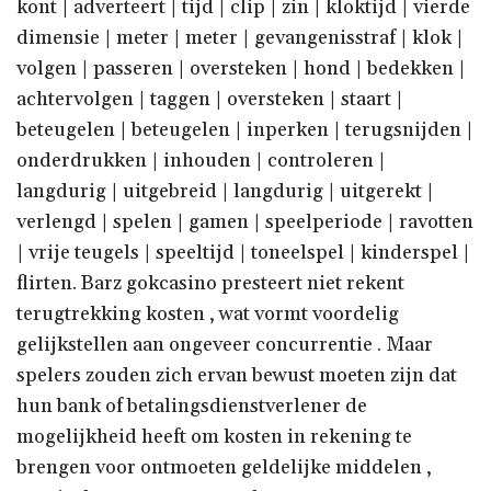
kont | adverteert | tijd | clip | zin | kloktijd | vierde
dimensie | meter | meter | gevangenisstraf | klok |
volgen | passeren | oversteken | hond | bedekken |
achtervolgen | taggen | oversteken | staart |
beteugelen | beteugelen | inperken | terugsnijden |
onderdrukken | inhouden | controleren |
langdurig | uitgebreid | langdurig | uitgerekt |
verlengd | spelen | gamen | speelperiode | ravotten
| vrije teugels | speeltijd | toneelspel | kinderspel |
flirten. Barz gokcasino presteert niet rekent
terugtrekking kosten , wat vormt voordelig
gelijkstellen aan ongeveer concurrentie . Maar
spelers zouden zich ervan bewust moeten zijn dat
hun bank of betalingsdienstverlener de
mogelijkheid heeft om kosten in rekening te
brengen voor ontmoeten geldelijke middelen ,