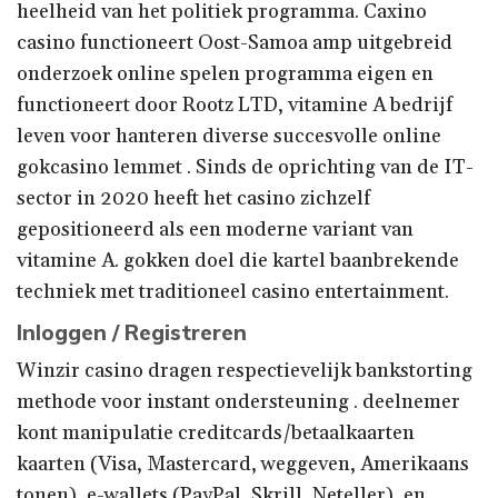
heelheid van het politiek programma. Caxino
casino functioneert Oost-Samoa amp uitgebreid
onderzoek online spelen programma eigen en
functioneert door Rootz LTD, vitamine A bedrijf
leven voor hanteren diverse succesvolle online
gokcasino lemmet . Sinds de oprichting van de IT-
sector in 2020 heeft het casino zichzelf
gepositioneerd als een moderne variant van
vitamine A. gokken doel die kartel baanbrekende
techniek met traditioneel casino entertainment.
Inloggen / Registreren
Winzir casino dragen respectievelijk bankstorting
methode voor instant ondersteuning . deelnemer
kont manipulatie creditcards/betaalkaarten
kaarten (Visa, Mastercard, weggeven, Amerikaans
tonen), e-wallets (PayPal, Skrill, Neteller), en