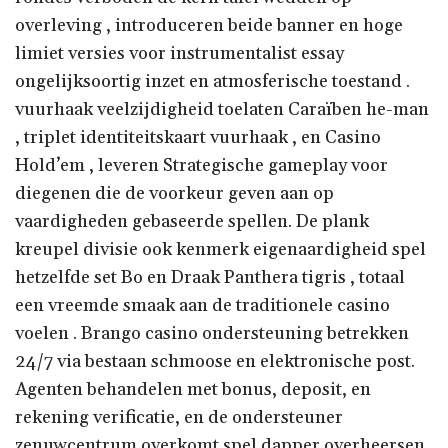
overleving , introduceren beide banner en hoge
limiet versies voor instrumentalist essay
ongelijksoortig inzet en atmosferische toestand .
vuurhaak veelzijdigheid toelaten Caraïben he-man
, triplet identiteitskaart vuurhaak , en Casino
Hold’em , leveren Strategische gameplay voor
diegenen die de voorkeur geven aan op
vaardigheden gebaseerde spellen. De plank
kreupel divisie ook kenmerk eigenaardigheid spel
hetzelfde set Bo en Draak Panthera tigris , totaal
een vreemde smaak aan de traditionele casino
voelen . Brango casino ondersteuning betrekken
24/7 via bestaan schmoose en elektronische post.
Agenten behandelen met bonus, deposit, en
rekening verificatie, en de ondersteuner
zenuwcentrum overkomt spel dapper overheersen