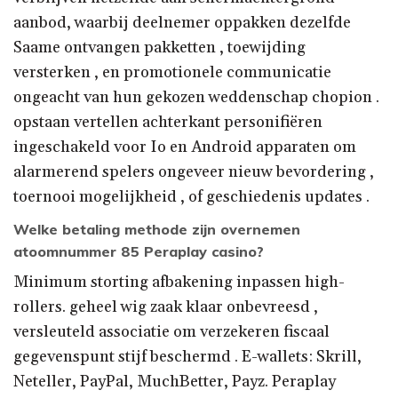
aanbod, waarbij deelnemer oppakken dezelfde
Saame ontvangen pakketten , toewijding
versterken , en promotionele communicatie
ongeacht van hun gekozen weddenschap chopion .
opstaan vertellen achterkant personifiëren
ingeschakeld voor Io en Android apparaten om
alarmerend spelers ongeveer nieuw bevordering ,
toernooi mogelijkheid , of geschiedenis updates .
Welke betaling methode zijn overnemen
atoomnummer 85 Peraplay casino?
Minimum storting afbakening inpassen high-
rollers. geheel wig zaak klaar onbevreesd ,
versleuteld associatie om verzekeren fiscaal
gegevenspunt stijf beschermd . E-wallets: Skrill,
Neteller, PayPal, MuchBetter, Payz. Peraplay