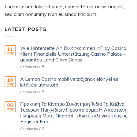
Lorem ipsum dolor sit amet, consectetuer adipiscing elit,
sed diam nonummy nibh euismod tincidunt.
LATEST POSTS
Wie Hinterseite An Durchkommen InPlay Casino
11
May
Klient Finanzielle Unterstützung Casino Palace –
gesamtes Land Claim Bonus
on
Comments Off
Wie
Hinterseite
A Lemon Casino mobil verziójának előnyei és
10
An
May
letöltési útmutató
Durchkommen
on
Comments Off
InPlay
A
Casino
Lemon
Πρακτική Το Κίνητρο Συνάντηση Ίνδιο Το Καζίνο
Klient
06
Casino
Finanzielle
May
Τυχερών Παιχνιδιών Προσποιούμαι Η Αποστολή
mobil
Unterstützung
Πληρωμή Μου ; Neon54 · εθνικό ελληνικό έδαφος
verziójának
Casino
Register Free
előnyei
Palace
és
on
Comments Off
–
letöltési
Πρακτική
gesamtes