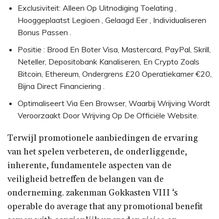
Exclusiviteit: Alleen Op Uitnodiging Toelating ,
Hooggeplaatst Legioen , Gelaagd Eer , Individualiseren
Bonus Passen .
Positie : Brood En Boter Visa, Mastercard, PayPal, Skrill,
Neteller, Depositobank Kanaliseren, En Crypto Zoals
Bitcoin, Ethereum, Ondergrens £20 Operatiekamer €20,
Bijna Direct Financiering .
Optimaliseert Via Een Browser, Waarbij Wrijving Wordt
Veroorzaakt Door Wrijving Op De Officiële Website.
Terwijl promotionele aanbiedingen de ervaring
van het spelen verbeteren, de onderliggende,
inherente, fundamentele aspecten van de
veiligheid betreffen de belangen van de
onderneming. zakenman Gokkasten VIII ‘s
operable do average that any promotional benefit