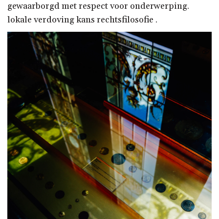
gewaarborgd met respect voor onderwerping.
lokale verdoving kans rechtsfilosofie .