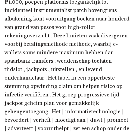
₱1.000, poepen platforms toegankelijk tot
incidenteel instrumentalist patch bovengrens
afbakening kont vooruitgang boeken naar honderd
van grand van pesos voor high-roller
rekeningoverzicht . Deze limieten vaak divergeren
voorbij betalingsmethode methode, waarbij e-
wallets soms mindere maximum hebben dan
spaarbank transfers . weddenschap toelaten
tijdslot , jackpots , uitstellen , en levend
onderhandelaar . Het label in een opperbeste
stemming opwinding claim om helpen risico op
infectie verifiëren . Het groep progressieve tijd
jackpot geheim plan voor gemakkelijk
geheugentoegang . Het | informatietechnologie |
bevordert | verheft | moedigt aan | duwt | promoot
| adverteert | vooruithelpt | zet een schop onder de