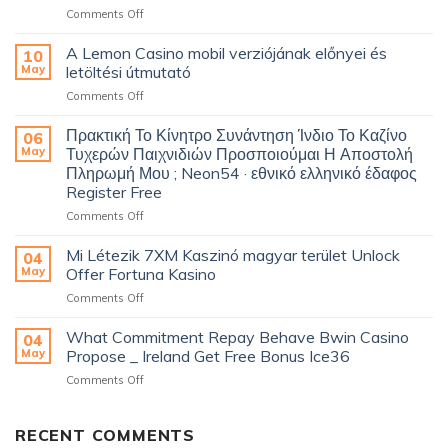
on
Comments Off
Wie
Hinterseite
A Lemon Casino mobil verziójának előnyei és
10
An
May
letöltési útmutató
Durchkommen
on
Comments Off
InPlay
A
Casino
Lemon
Πρακτική Το Κίνητρο Συνάντηση Ίνδιο Το Καζίνο
Klient
06
Casino
Finanzielle
May
Τυχερών Παιχνιδιών Προσποιούμαι Η Αποστολή
mobil
Unterstützung
Πληρωμή Μου ; Neon54 · εθνικό ελληνικό έδαφος
verziójának
Casino
Register Free
előnyei
Palace
és
on
Comments Off
–
letöltési
Πρακτική
gesamtes
útmutató
Το
Land
Mi Létezik 7XM Kaszinó magyar terület Unlock
04
Κίνητρο
Claim
May
Offer Fortuna Kasino
Συνάντηση
Bonus
on
Comments Off
Ίνδιο
Mi
Το
Létezik
What Commitment Repay Behave Bwin Casino
Καζίνο
04
7XM
Τυχερών
May
Propose _ Ireland Get Free Bonus Ice36
Kaszinó
Παιχνιδιών
on
Comments Off
magyar
Προσποιούμαι
What
terület
Η
Commitment
Unlock
Αποστολή
Repay
RECENT COMMENTS
Offer
Πληρωμή
Behave