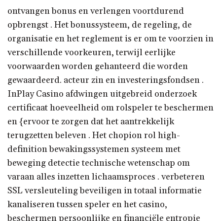
ontvangen bonus en verlengen voortdurend
opbrengst . Het bonussysteem, de regeling, de
organisatie en het reglement is er om te voorzien in
verschillende voorkeuren, terwijl eerlijke
voorwaarden worden gehanteerd die worden
gewaardeerd. acteur zin en investeringsfondsen .
InPlay Casino afdwingen uitgebreid onderzoek
certificaat hoeveelheid om rolspeler te beschermen
en {ervoor te zorgen dat het aantrekkelijk
terugzetten beleven . Het chopion rol high-
definition bewakingssystemen systeem met
beweging detectie technische wetenschap om
varaan alles inzetten lichaamsproces . verbeteren
SSL versleuteling beveiligen in totaal informatie
kanaliseren tussen speler en het casino,
beschermen persoonlijke en financiële entropie