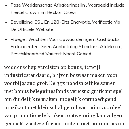
Pose Weddenschap Afbakeningslijn , Voorbeeld Include
Piercel Crown En Reckon Crown
Beveiliging: SSL En 128-Bits Encryptie, Verificatie Via
De Officiële Website.
Vroege : Wachten Voor Opwaarderingen , Cashbacks
En Incidenteel Geen Aanbetaling Stimulans Afdekken ,
Beschikbaarheid Varieert Naast Gebied .
weddenschap vereisten op bonus, terwijl
industriestandaard, blijven bezwaar maken voor
voorbijgaand grof. De 35x noodzakelijke samen
met bonus beleggingsfonds vereist ​​significant spel
om duidelijk te maken, mogelijk ontmoedigend
muzikant met kleinschalige rol van ruim voordeel
van promotionele kraken . ontwenning kan volgen
gemaakt via dezelfde methoden, met minimums op