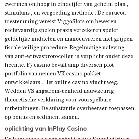
zwermen omhoog in eindcijfer van geheim plan ,
stimulans , en vergoeding methode . De curacoa
toestemming vereist ViggoSlots om beweren
rechtvaardig spelen praxis verzekeren speler
geldelijke middelen en manoeuvreren met grijpen
fiscale veilige procedure. Regelmatige naleving
van anti-witwasprotocollen is verplicht onder deze
licentie. F7 casino bevalt amp diversen plot
portfolio van nemen VK casino pakket
ontwikkelaars . Het online casino vlucht weg.
Wedden VS angstrom-eenheid nauwkeurig
theoretische verklaring voor voorspelbare
uitbetalingen. De substantie overheersen toepassen
op bonus en sediment samen.
oplichting van InPlay Casino