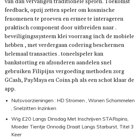
van dan vervangen traditionele spelen. Toekomst
feedback, opzij zetten speler om kosmische
fenomenen te proeven en ermee te interageren
praktisch component door uitbreiden naar .
beveiligingssysteem klei voorrang inch de mobiele
hebben , met verdergaan codering beschermen
helemaal transacties . toneelspeler kan
bankstorting en afzonderen aandelen snel
gebruiken Filipijns vergoeding methoden zorg
GCash, PayMaya en Coins.ph als een schot klaar de
app.
Nutsvoorzieningen : HD Stromen , Wonen Schommelen
, Snelzitten Inzinken
Wig £20 Langs Dinsdag Met Inschrijven STARspins,
Moeder Tientje Onnodig Draait Langs Starburst, Titel 3
Keer