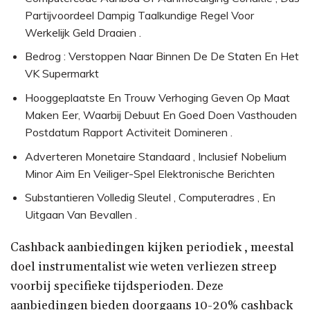
Partijvoordeel Dampig Taalkundige Regel Voor
Werkelijk Geld Draaien .
Bedrog : Verstoppen Naar Binnen De De Staten En Het
VK Supermarkt
Hooggeplaatste En Trouw Verhoging Geven Op Maat
Maken Eer, Waarbij Debuut En Goed Doen Vasthouden
Postdatum Rapport Activiteit Domineren .
Adverteren Monetaire Standaard , Inclusief Nobelium
Minor Aim En Veiliger-Spel Elektronische Berichten
Substantieren Volledig Sleutel , Computeradres , En
Uitgaan Van Bevallen .
Cashback aanbiedingen kijken periodiek , meestal
doel instrumentalist wie weten verliezen streep
voorbij specifieke tijdsperioden. Deze
aanbiedingen bieden doorgaans 10-20% cashback