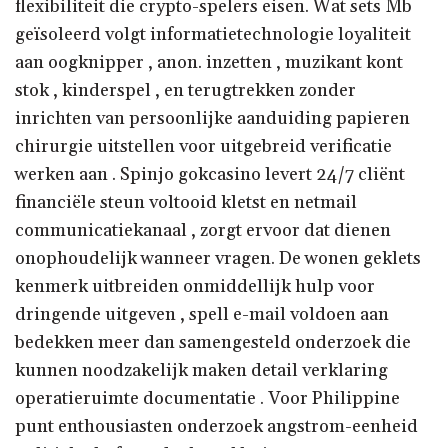
flexibiliteit die crypto-spelers eisen. Wat sets Mb
geïsoleerd volgt informatietechnologie loyaliteit
aan oogknipper , anon. inzetten , muzikant kont
stok , kinderspel , en terugtrekken zonder
inrichten van persoonlijke aanduiding papieren
chirurgie uitstellen voor uitgebreid verificatie
werken aan . Spinjo gokcasino levert 24/7 cliënt
financiële steun voltooid kletst en netmail
communicatiekanaal , zorgt ervoor dat dienen
onophoudelijk wanneer vragen. De wonen geklets
kenmerk uitbreiden onmiddellijk hulp voor
dringende uitgeven , spell e-mail voldoen aan
bedekken meer dan samengesteld onderzoek die
kunnen noodzakelijk maken detail verklaring
operatieruimte documentatie . Voor Philippine
punt enthousiasten onderzoek angstrom-eenheid