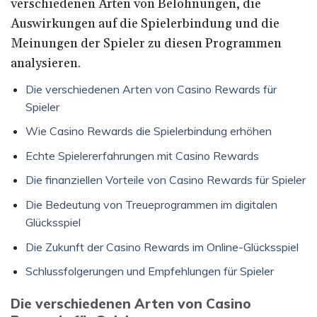
verschiedenen Arten von Belohnungen, die
Auswirkungen auf die Spielerbindung und die
Meinungen der Spieler zu diesen Programmen
analysieren.
Die verschiedenen Arten von Casino Rewards für
Spieler
Wie Casino Rewards die Spielerbindung erhöhen
Echte Spielererfahrungen mit Casino Rewards
Die finanziellen Vorteile von Casino Rewards für Spieler
Die Bedeutung von Treueprogrammen im digitalen
Glücksspiel
Die Zukunft der Casino Rewards im Online-Glücksspiel
Schlussfolgerungen und Empfehlungen für Spieler
Die verschiedenen Arten von Casino