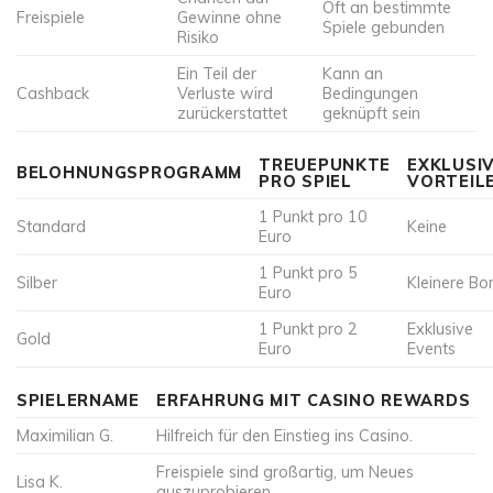
Oft an bestimmte
Freispiele
Gewinne ohne
Spiele gebunden
Risiko
Ein Teil der
Kann an
Cashback
Verluste wird
Bedingungen
zurückerstattet
geknüpft sein
TREUEPUNKTE
EXKLUSI
BELOHNUNGSPROGRAMM
PRO SPIEL
VORTEIL
1 Punkt pro 10
Standard
Keine
Euro
1 Punkt pro 5
Silber
Kleinere Bo
Euro
1 Punkt pro 2
Exklusive
Gold
Euro
Events
SPIELERNAME
ERFAHRUNG MIT CASINO REWARDS
Maximilian G.
Hilfreich für den Einstieg ins Casino.
Freispiele sind großartig, um Neues
Lisa K.
auszuprobieren.