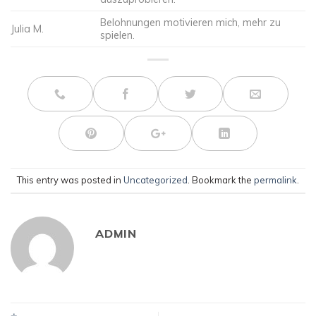
Belohnungen motivieren mich, mehr zu
Julia M.
spielen.
This entry was posted in
Uncategorized
. Bookmark the
permalink
.
ADMIN