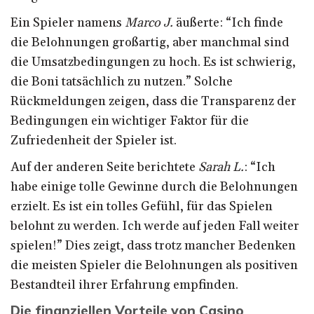
Ein Spieler namens
Marco J.
äußerte: “Ich finde
die Belohnungen großartig, aber manchmal sind
die Umsatzbedingungen zu hoch. Es ist schwierig,
die Boni tatsächlich zu nutzen.” Solche
Rückmeldungen zeigen, dass die Transparenz der
Bedingungen ein wichtiger Faktor für die
Zufriedenheit der Spieler ist.
Auf der anderen Seite berichtete
Sarah L.
: “Ich
habe einige tolle Gewinne durch die Belohnungen
erzielt. Es ist ein tolles Gefühl, für das Spielen
belohnt zu werden. Ich werde auf jeden Fall weiter
spielen!” Dies zeigt, dass trotz mancher Bedenken
die meisten Spieler die Belohnungen als positiven
Bestandteil ihrer Erfahrung empfinden.
Die finanziellen Vorteile von Casino