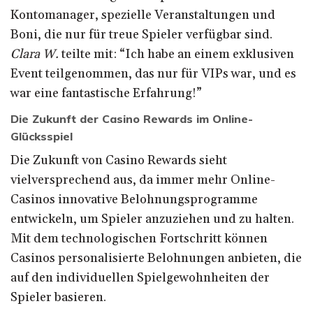
Kontomanager, spezielle Veranstaltungen und
Boni, die nur für treue Spieler verfügbar sind.
Clara W.
teilte mit: “Ich habe an einem exklusiven
Event teilgenommen, das nur für VIPs war, und es
war eine fantastische Erfahrung!”
Die Zukunft der Casino Rewards im Online-
Glücksspiel
Die Zukunft von Casino Rewards sieht
vielversprechend aus, da immer mehr Online-
Casinos innovative Belohnungsprogramme
entwickeln, um Spieler anzuziehen und zu halten.
Mit dem technologischen Fortschritt können
Casinos personalisierte Belohnungen anbieten, die
auf den individuellen Spielgewohnheiten der
Spieler basieren.