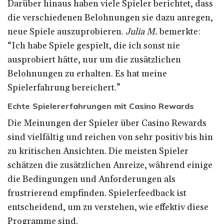
Darüber hinaus haben viele Spieler berichtet, dass
die verschiedenen Belohnungen sie dazu anregen,
neue Spiele auszuprobieren.
Julia M.
bemerkte:
“Ich habe Spiele gespielt, die ich sonst nie
ausprobiert hätte, nur um die zusätzlichen
Belohnungen zu erhalten. Es hat meine
Spielerfahrung bereichert.”
Echte Spielererfahrungen mit Casino Rewards
Die Meinungen der Spieler über Casino Rewards
sind vielfältig und reichen von sehr positiv bis hin
zu kritischen Ansichten. Die meisten Spieler
schätzen die zusätzlichen Anreize, während einige
die Bedingungen und Anforderungen als
frustrierend empfinden. Spielerfeedback ist
entscheidend, um zu verstehen, wie effektiv diese
Programme sind.