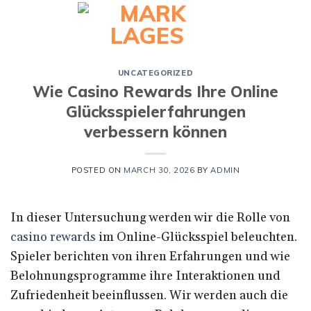
Skip
to
content
UNCATEGORIZED
Wie Casino Rewards Ihre Online
Glücksspielerfahrungen
verbessern können
POSTED ON
MARCH 30, 2026
BY
ADMIN
In dieser Untersuchung werden wir die Rolle von
casino rewards
im Online-Glücksspiel beleuchten.
Spieler berichten von ihren Erfahrungen und wie
Belohnungsprogramme ihre Interaktionen und
Zufriedenheit beeinflussen. Wir werden auch die