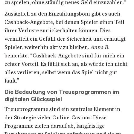
zu spielen, ohne ständig neues Geld einzuzahlen.”
Zusätzlich zu den Einzahlungsboni gibt es auch
Cashback-Angebote, bei denen Spieler einen Teil
ihrer Verluste zurückerhalten können. Dies
vermittelt ein Gefühl der Sicherheit und ermutigt
Spieler, weiterhin aktiv zu bleiben.
Anna B.
bemerkte: “Cashback-Angebote sind für mich ein
echter Vorteil. Es fühlt sich an, als würde ich nicht
alles verlieren, selbst wenn das Spiel nicht gut
läuft.”
Die Bedeutung von Treueprogrammen im
digitalen Glücksspiel
Treueprogramme sind ein zentrales Element in
der Strategie vieler Online-Casinos. Diese
Programme zielen darauf ab, langfristige