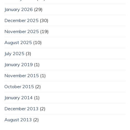
January 2026
(29)
December 2025
(30)
November 2025
(19)
August 2025
(10)
July 2025
(3)
January 2019
(1)
November 2015
(1)
October 2015
(2)
January 2014
(1)
December 2013
(2)
August 2013
(2)