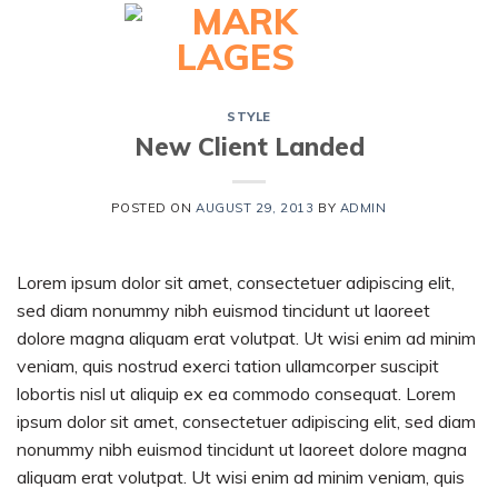
Skip
to
content
STYLE
New Client Landed
POSTED ON
AUGUST 29, 2013
BY
ADMIN
Lorem ipsum dolor sit amet, consectetuer adipiscing elit,
sed diam nonummy nibh euismod tincidunt ut laoreet
dolore magna aliquam erat volutpat. Ut wisi enim ad minim
veniam, quis nostrud exerci tation ullamcorper suscipit
lobortis nisl ut aliquip ex ea commodo consequat. Lorem
ipsum dolor sit amet, consectetuer adipiscing elit, sed diam
nonummy nibh euismod tincidunt ut laoreet dolore magna
aliquam erat volutpat. Ut wisi enim ad minim veniam, quis