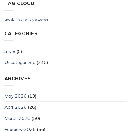
έδαφος
TAG CLOUD
Free
Register
Bonus
Free
Ice36
brooklyn
fashion
style
women
CATEGORIES
Style
(5)
Uncategorized
(240)
ARCHIVES
May 2026
(13)
April 2026
(26)
March 2026
(50)
February 2026
(56)