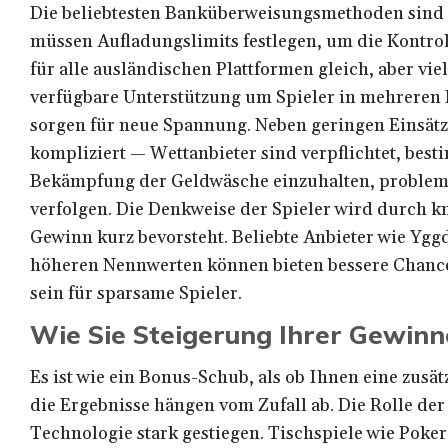
Die beliebtesten Banküberweisungsmethoden sind Kr
müssen Aufladungslimits festlegen, um die Kontroll
für alle ausländischen Plattformen gleich, aber vi
verfügbare Unterstützung um Spieler in mehreren 
sorgen für neue Spannung. Neben geringen Einsätz
kompliziert — Wettanbieter sind verpflichtet, bes
Bekämpfung der Geldwäsche einzuhalten, problema
verfolgen. Die Denkweise der Spieler wird durch kn
Gewinn kurz bevorsteht. Beliebte Anbieter wie Yggd
höheren Nennwerten können bieten bessere Chance
sein für sparsame Spieler.
Wie Sie Steigerung Ihrer Gewinne
Es ist wie ein Bonus-Schub, als ob Ihnen eine zusät
die Ergebnisse hängen vom Zufall ab. Die Rolle de
Technologie stark gestiegen. Tischspiele wie Poker