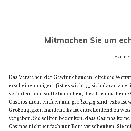
Skip
to
content
Mitmachen Sie um ec
POSTED 
Das Verstehen der Gewinnchancen leitet die Wettstr
erscheinen mögen, {ist es wichtig, sich daran zu e
verteilen|man sollte bedenken, dass Casinos kein
Casinos nicht einfach nur großzügig sind|esEs ist w
Großzügigkeit handeln. Es ist entscheidend zu wi
vergeben. Sie sollten bedenken, dass Casinos keine
Casinos nicht einfach nur Boni verschenken. Sie 