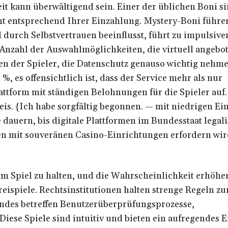
it kann überwältigend sein. Einer der üblichen Boni s
t entsprechend Ihrer Einzahlung. Mystery-Boni führe
urch Selbstvertrauen beeinflusst, führt zu impulsive
Anzahl der Auswahlmöglichkeiten, die virtuell angebo
 der Spieler, die Datenschutz genauso wichtig nehme
%, es offensichtlich ist, dass der Service mehr als nur
ttform mit ständigen Belohnungen für die Spieler auf.
is. {Ich habe sorgfältig begonnen. — mit niedrigen Ein
auern, bis digitale Plattformen im Bundesstaat legalis
 mit souveränen Casino-Einrichtungen erfordern wir
m Spiel zu halten, und die Wahrscheinlichkeit erhöhen
eispiele. Rechtsinstitutionen halten strenge Regeln zu
gendes betreffen Benutzerüberprüfungsprozesse,
ese Spiele sind intuitiv und bieten ein aufregendes E