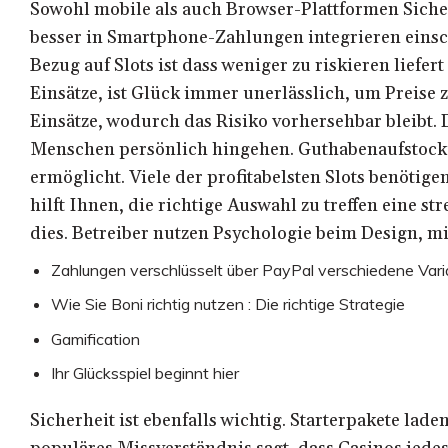
Sowohl mobile als auch Browser-Plattformen Siche
besser in Smartphone-Zahlungen integrieren einsc
Bezug auf Slots ist dass weniger zu riskieren lief
Einsätze, ist Glück immer unerlässlich, um Preise 
Einsätze, wodurch das Risiko vorhersehbar bleibt.
Menschen persönlich hingehen. Guthabenaufstockun
ermöglicht. Viele der profitabelsten Slots benötig
hilft Ihnen, die richtige Auswahl zu treffen eine st
dies. Betreiber nutzen Psychologie beim Design, mi
Zahlungen verschlüsselt über PayPal verschiedene Var
Wie Sie Boni richtig nutzen : Die richtige Strategie
Gamification
Ihr Glücksspiel beginnt hier
Sicherheit ist ebenfalls wichtig. Starterpakete lad