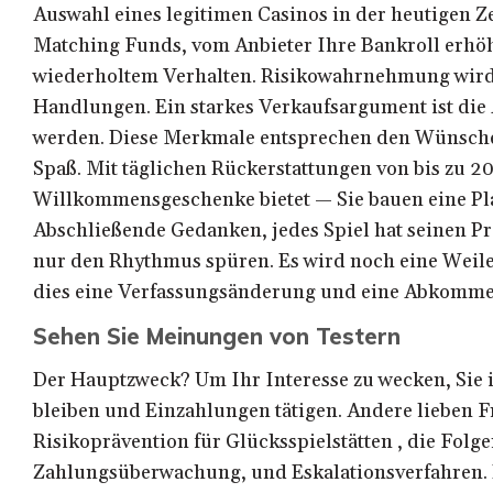
Auswahl eines legitimen Casinos in der heutigen Ze
Matching Funds, vom Anbieter Ihre Bankroll erhöh
wiederholtem Verhalten. Risikowahrnehmung wird d
Handlungen. Ein starkes Verkaufsargument ist die 
werden. Diese Merkmale entsprechen den Wünschen
Spaß. Mit täglichen Rückerstattungen von bis zu 20 
Willkommensgeschenke bietet — Sie bauen eine Pla
Abschließende Gedanken, jedes Spiel hat seinen Pre
nur den Rhythmus spüren. Es wird noch eine Weile d
dies eine Verfassungsänderung und eine Abkommen
Sehen Sie Meinungen von Testern
Der Hauptzweck? Um Ihr Interesse zu wecken, Sie i
bleiben und Einzahlungen tätigen. Andere lieben Fr
Risikoprävention für Glücksspielstätten , die Fol
Zahlungsüberwachung, und Eskalationsverfahren. Di