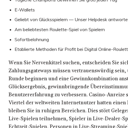
E-Wallets
Geliebt von Glücksspielern — Unser Helpdesk antworte
Am beliebtesten Roulette-Spiel von Spielern
Sofortbelohnung
Etablierte Methoden für Profit bei Digital Online-Roulet
Wenn Sie Nervenkitzel suchen, entscheiden Sie sic
Zahlungsgateways müssen vertrauenswürdig sein, u
Runde beginnen und eine Gewinnkombination anst
Glücksergebnis, gewinnbringende Übereinstimmung
Benutzererfahrung zu verbessern. Casino-Anreize s
Viertel der weltweiten Internetnutzer hatten ein
bleiben Sie in ruhigen Bereichen. Dies stört Geleg
Live-Spielen teilnehmen, Spieler in Live-Dealer-Sp
Echtzeit-Spielen, Personen in Live-Streaming-Spiele