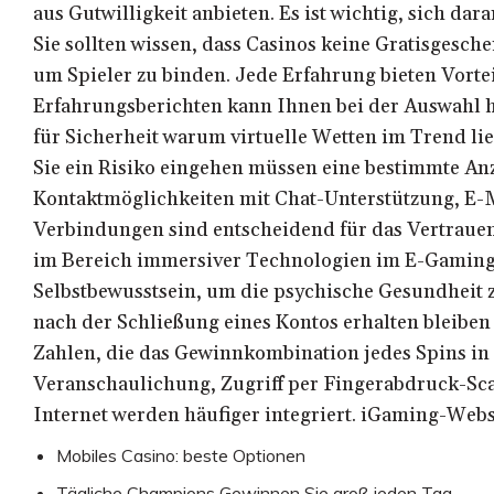
aus Gutwilligkeit anbieten. Es ist wichtig, sich da
Sie sollten wissen, dass Casinos keine Gratisgesch
um Spieler zu binden. Jede Erfahrung bieten Vorteil
Erfahrungsberichten kann Ihnen bei der Auswahl he
für Sicherheit warum virtuelle Wetten im Trend lieg
Sie ein Risiko eingehen müssen eine bestimmte An
Kontaktmöglichkeiten mit Chat-Unterstützung, E-M
Verbindungen sind entscheidend für das Vertrauen
im Bereich immersiver Technologien im E-Gaming 
Selbstbewusstsein, um die psychische Gesundheit z
nach der Schließung eines Kontos erhalten bleiben
Zahlen, die das Gewinnkombination jedes Spins in 
Veranschaulichung, Zugriff per Fingerabdruck-S
Internet werden häufiger integriert. iGaming-Web
Mobiles Casino: beste Optionen
Tägliche Champions Gewinnen Sie groß jeden Tag