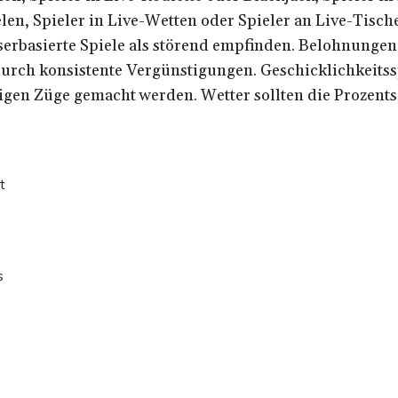
elen, Spieler in Live-Wetten oder Spieler an Live-Tisch
rbasierte Spiele als störend empfinden. Belohnungen
urch konsistente Vergünstigungen. Geschicklichkeitss
tigen Züge gemacht werden. Wetter sollten die Prozents
t
s