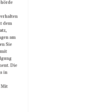
behörde
verhalten
it dem
atz,
ungen am
en Sie
 mit
olgung
ment. Die
s in
 Mit