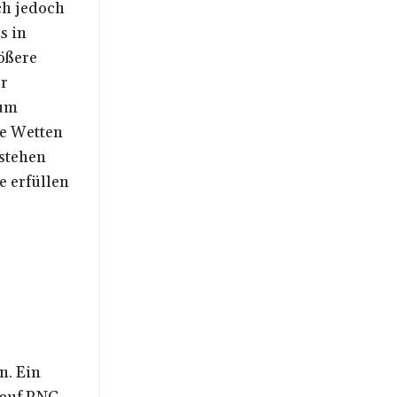
ch jedoch
s in
rößere
er
rum
re Wetten
rstehen
e erfüllen
n. Ein