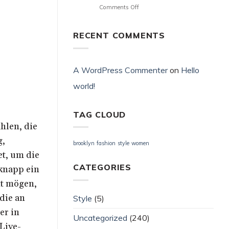
on
Comments Off
terület
Αποστολή
What
Unlock
Πληρωμή
Commitment
Offer
Μου
Repay
Fortuna
RECENT COMMENTS
;
Behave
Kasino
Neon54
Bwin
·
Casino
εθνικό
Propose
A WordPress Commenter
on
Hello
ελληνικό
_
έδαφος
world!
Ireland
Register
Get
Free
Free
Bonus
TAG CLOUD
Ice36
hlen, die
g,
brooklyn
fashion
style
women
t, um die
CATEGORIES
 knapp ein
ht mögen,
die an
Style
(5)
er in
Uncategorized
(240)
 Live-