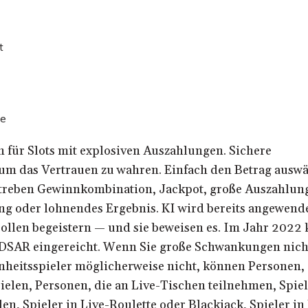
t
te
h für Slots mit explosiven Auszahlungen. Sichere
m das Vertrauen zu wahren. Einfach den Betrag auswä
reben Gewinnkombination, Jackpot, große Auszahlun
 oder lohnendes Ergebnis. KI wird bereits angewende
ollen begeistern — und sie beweisen es. Im Jahr 2022
en DSAR eingereicht. Wenn Sie große Schwankungen nic
enheitsspieler möglicherweise nicht, können Personen, 
ielen, Personen, die an Live-Tischen teilnehmen, Spiel
n, Spieler in Live-Roulette oder Blackjack, Spieler in