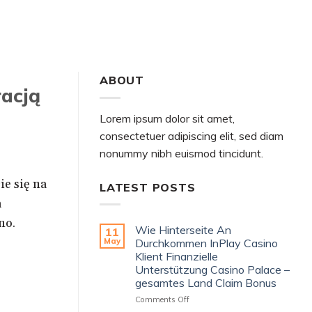
ABOUT MARK
GOODREADS
AMAZON
ABOUT
racją
Lorem ipsum dolor sit amet,
consectetuer adipiscing elit, sed diam
nonummy nibh euismod tincidunt.
ie się na
LATEST POSTS
a
no.
Wie Hinterseite An
11
May
Durchkommen InPlay Casino
Klient Finanzielle
Unterstützung Casino Palace –
gesamtes Land Claim Bonus
on
Comments Off
Wie