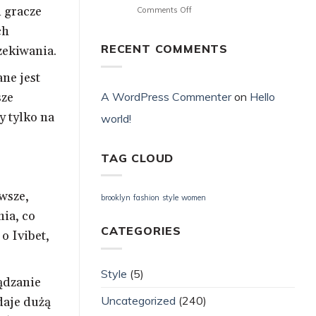
i gracze
on
Comments Off
terület
Αποστολή
What
Unlock
Πληρωμή
ch
Commitment
Offer
Μου
Repay
Fortuna
RECENT COMMENTS
;
zekiwania.
Behave
Kasino
Neon54
Bwin
·
ne jest
Casino
εθνικό
Propose
A WordPress Commenter
on
Hello
sze
ελληνικό
_
έδαφος
y tylko na
world!
Ireland
Register
Get
Free
Free
Bonus
TAG CLOUD
Ice36
wsze,
brooklyn
fashion
style
women
nia, co
CATEGORIES
o Ivibet,
Style
(5)
ządzanie
Uncategorized
(240)
daje dużą