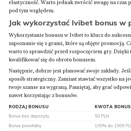
elastyczność. Warto jednak zwrócić uwagę na czas 
pod tym względem.
Jak wykorzystać Ivibet bonus w 
Wykorzystanie bonusu w Ivibet to klucz do sukcesu
zapoznanie się z grami, które są objęte promocją. 
warto to sprawdzić przed rozpoczęciem gry. Dzięki 
kwalifikować się do obrotu bonusem.
Następnie, dobrze jest planować swoje zakłady. Jeśl
sposób strategiczny. Zamiast stawiać wszystko na j
twoje szanse na wygraną. Pamiętaj, aby grać odpow
nawet korzystając z bonusów.
RODZAJ BONUSU
KWOTA BONU
Bonus bez depozytu
50 PLN
Bonus powitalny
100% do 1000 PL