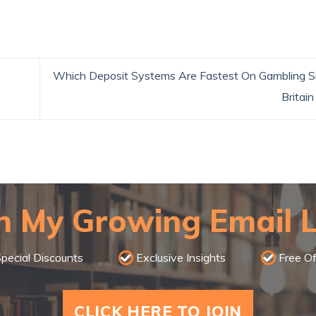
Which Deposit Systems Are Fastest On Gambling Sit
Britai
n My Growing Email L
pecial Discounts
Exclusive Insights
Free Of
CLICK HERE TO JOIN